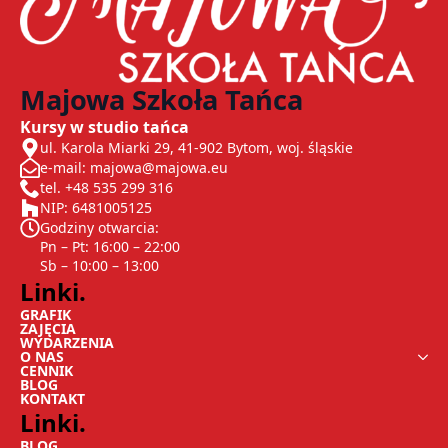
Majowa Szkoła Tańca
Kursy w studio tańca
ul. Karola Miarki 29, 41-902 Bytom, woj. śląskie
e-mail: majowa@majowa.eu
tel. +48 535 299 316
NIP: 6481005125
Godziny otwarcia:
Pn – Pt: 16:00 – 22:00
Sb – 10:00 – 13:00
Linki.
GRAFIK
ZAJĘCIA
WYDARZENIA
O NAS
CENNIK
BLOG
KONTAKT
Linki.
BLOG