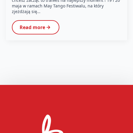
chcesz zacząć to trafiłeś na najlepszy moment ! 19 i 20
maja w ramach May Tango Festiwalu, na który
zjeżdżają się…
Read more