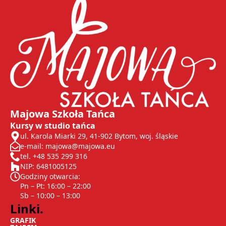
Majowa Szkoła Tańca
Kursy w studio tańca
ul. Karola Miarki 29, 41-902 Bytom, woj. śląskie
e-mail: majowa@majowa.eu
tel. +48 535 299 316
NIP: 6481005125
Godziny otwarcia:
Pn – Pt: 16:00 – 22:00
Sb – 10:00 – 13:00
Linki.
GRAFIK