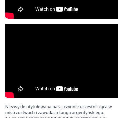
Niezwykle utytułowana para, czynnie uczestnicząca w
mistrzostwach i zawodach tanga argentyńskiego.