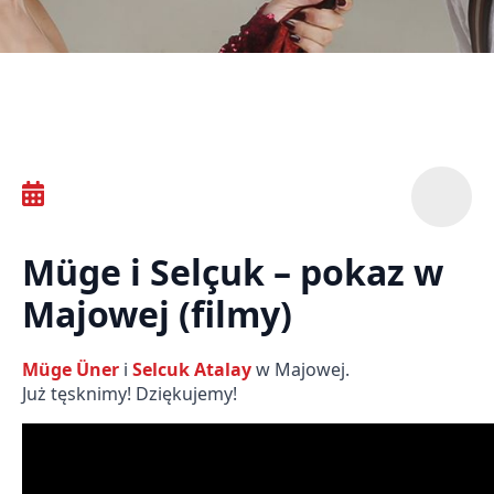
Müge i Selçuk – pokaz w
Majowej (filmy)
Müge Üner
i
Selcuk Atalay
w Majowej.
Już tęsknimy! Dziękujemy!